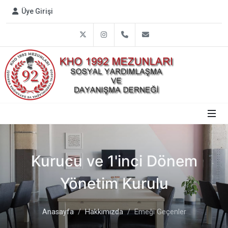
Üye Girişi
Twitter
Instagram
0312 809 1792
info@harbiye1992.or
Kurucu ve 1'inci Dönem
Yönetim Kurulu
Anasayfa
Hakkımızda
Emeği Geçenler