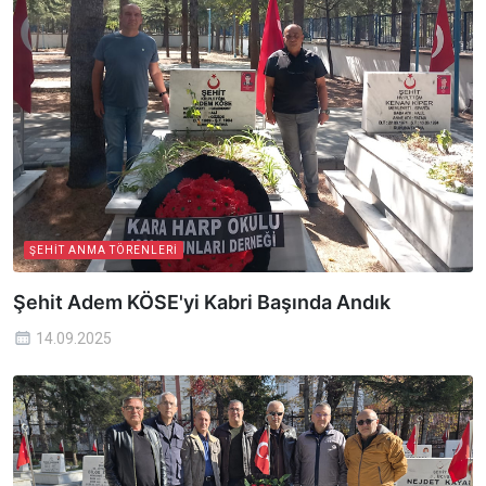
ŞEHIT ANMA TÖRENLERI
Şehit Adem KÖSE'yi Kabri Başında Andık
14.09.2025