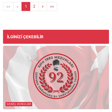
««
«
1
2
»
»»
İLGINIZI ÇEKEBILIR
GENEL KONULAR