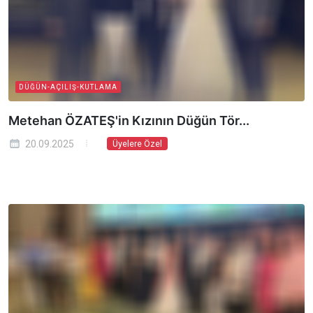
DÜĞÜN-AÇILIŞ-KUTLAMA
Metehan ÖZATEŞ'in Kızının Düğün Tör...
20.09.2025
Üyelere Özel