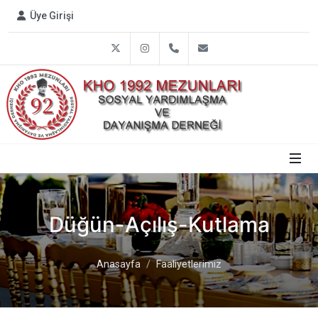
Üye Girişi
Twitter
Instagram
0312 809 1792
info@harbiye1992.or
Düğün-Açılış-Kutlama
Anasayfa
Faaliyetlerimiz