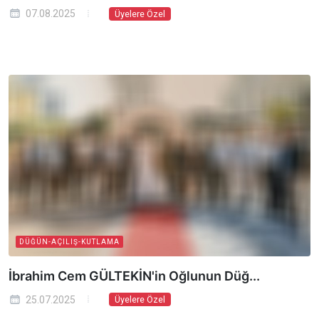
07.08.2025
Üyelere Özel
DÜĞÜN-AÇILIŞ-KUTLAMA
İbrahim Cem GÜLTEKİN'in Oğlunun Düğ...
25.07.2025
Üyelere Özel