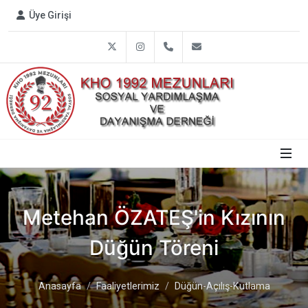
Üye Girişi
Twitter
Instagram
0312 809 1792
info@harbiye1992.or
Metehan ÖZATEŞ'in Kızının
Düğün Töreni
Anasayfa
Faaliyetlerimiz
Düğün-Açılış-Kutlama