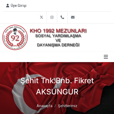
Üye Girişi
Twitter
Instagram
0312 809 1792
info@harbiye1992.or
Şehit Tnk.Bnb. Fikret
AKSUNGUR
Anasayfa
Şehitlerimiz