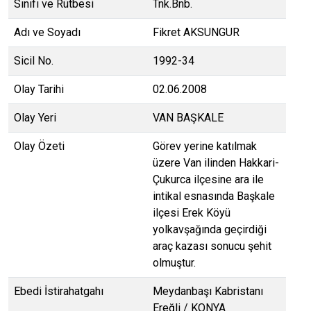
Sınıfı ve Rütbesi
Tnk.Bnb.
Adı ve Soyadı
Fikret AKSUNGUR
Sicil No.
1992-34
Olay Tarihi
02.06.2008
Olay Yeri
VAN BAŞKALE
Olay Özeti
Görev yerine katılmak
üzere Van ilinden Hakkari-
Çukurca ilçesine ara ile
intikal esnasında Başkale
ilçesi Erek Köyü
yolkavşağında geçirdiği
araç kazası sonucu şehit
olmuştur.
Ebedi İstirahatgahı
Meydanbaşı Kabristanı
Ereğli / KONYA