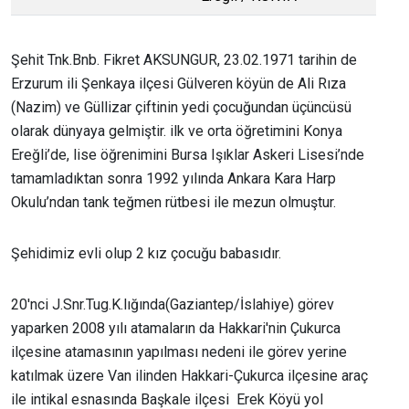
Şehit Tnk.Bnb. Fikret AKSUNGUR, 23.02.1971 tarihin de
Erzurum ili Şenkaya ilçesi Gülveren köyün de Ali Rıza
(Nazim) ve Güllizar çiftinin yedi çocuğundan üçüncüsü
olarak dünyaya gelmiştir. ilk ve orta öğretimini Konya
Ereğli’de, lise öğrenimini Bursa Işıklar Askeri Lisesi’nde
tamamladıktan sonra 1992 yılında Ankara Kara Harp
Okulu’ndan tank teğmen rütbesi ile mezun olmuştur.
Şehidimiz evli olup 2 kız çocuğu babasıdır.
20'nci J.Snr.Tug.K.lığında(Gaziantep/İslahiye) görev
yaparken 2008 yılı atamaların da Hakkari'nin Çukurca
ilçesine atamasının yapılması nedeni ile görev yerine
katılmak üzere Van ilinden Hakkari-Çukurca ilçesine araç
ile intikal esnasında Başkale ilçesi Erek Köyü yol